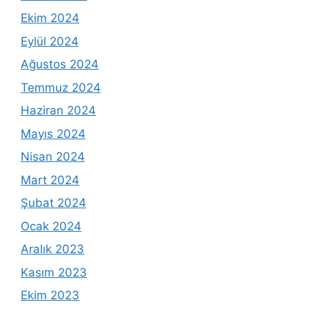
Ekim 2024
Eylül 2024
Ağustos 2024
Temmuz 2024
Haziran 2024
Mayıs 2024
Nisan 2024
Mart 2024
Şubat 2024
Ocak 2024
Aralık 2023
Kasım 2023
Ekim 2023