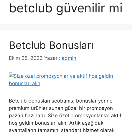
betclub güvenilir mi
Betclub Bonusları
Ekim 25, 2023
Yazarı:
admin
Betclub bonusları seobahis, bonuslar yerine
premium ürünler sunan güzel bir promosyon
pazarı hazırladı. Size özel promosyonlar ve aktif
hoş geldin bonusları alın. Artık aşağıdaki
avantajların tamamını standart hizmet olarak