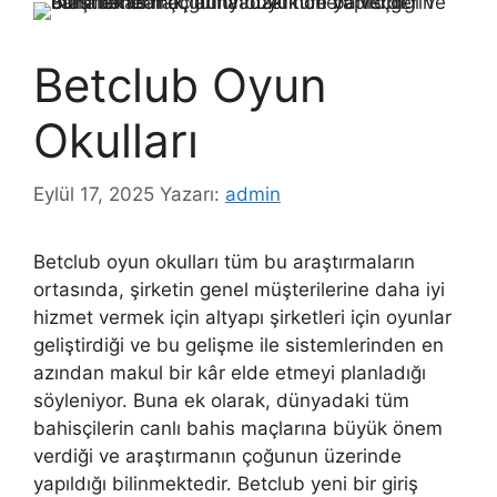
Betclub Oyun
Okulları
Eylül 17, 2025
Yazarı:
admin
Betclub oyun okulları tüm bu araştırmaların
ortasında, şirketin genel müşterilerine daha iyi
hizmet vermek için altyapı şirketleri için oyunlar
geliştirdiği ve bu gelişme ile sistemlerinden en
azından makul bir kâr elde etmeyi planladığı
söyleniyor. Buna ek olarak, dünyadaki tüm
bahisçilerin canlı bahis maçlarına büyük önem
verdiği ve araştırmanın çoğunun üzerinde
yapıldığı bilinmektedir. Betclub yeni bir giriş