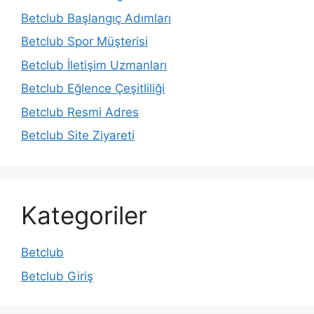
Betclub Başlangıç Adımları
Betclub Spor Müşterisi
Betclub İletişim Uzmanları
Betclub Eğlence Çeşitliliği
Betclub Resmi Adres
Betclub Site Ziyareti
Kategoriler
Betclub
Betclub Giriş