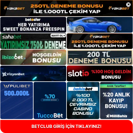
×
BETCLUB GİRİŞ İÇİN TIKLAYINIZ!