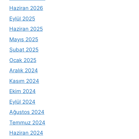
Haziran 2026
Eylül 2025
Haziran 2025
Mayıs 2025
Şubat 2025
Ocak 2025
Aralık 2024
Kasım 2024
Ekim 2024
Eylül 2024
Ağustos 2024
Temmuz 2024
Haziran 2024