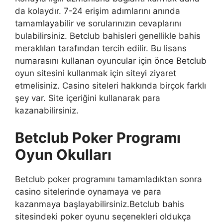
da kolaydır. 7-24 erişim adımlarını anında
tamamlayabilir ve sorularınızın cevaplarını
bulabilirsiniz. Betclub bahisleri genellikle bahis
meraklıları tarafından tercih edilir. Bu lisans
numarasını kullanan oyuncular için önce Betclub
oyun sitesini kullanmak için siteyi ziyaret
etmelisiniz. Casino siteleri hakkında birçok farklı
şey var. Site içeriğini kullanarak para
kazanabilirsiniz.
Betclub Poker Programı
Oyun Okulları
Betclub poker programını tamamladıktan sonra
casino sitelerinde oynamaya ve para
kazanmaya başlayabilirsiniz.Betclub bahis
sitesindeki poker oyunu seçenekleri oldukça