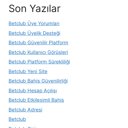
Son Yazılar
Betclub Üye Yorumları
Betclub Üyelik Desteği
Betclub Güvenilir Platform
Betclub Kullanıcı Görüşleri
Betclub Platform Sürekliliği
Betclub Yeni Site
Betclub Bahis Güvenilirliği
Betclub Hesap Açılışı
Betclub Etkileşimli Bahis
Betclub Adresi
Betclub