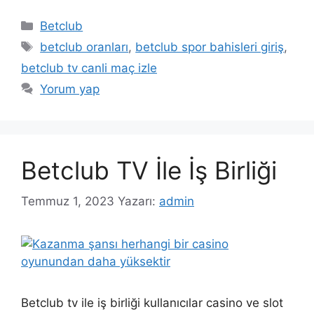
Kategoriler
Betclub
Etiketler
betclub oranları
,
betclub spor bahisleri giriş
,
betclub tv canli maç izle
Yorum yap
Betclub TV İle İş Birliği
Temmuz 1, 2023
Yazarı:
admin
Betclub tv ile iş birliği kullanıcılar casino ve slot