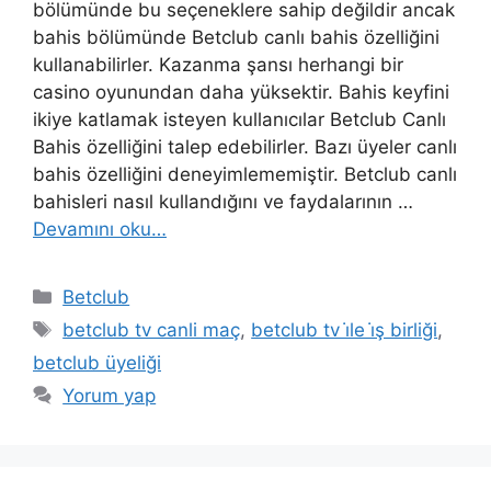
bölümünde bu seçeneklere sahip değildir ancak
bahis bölümünde Betclub canlı bahis özelliğini
kullanabilirler. Kazanma şansı herhangi bir
casino oyunundan daha yüksektir. Bahis keyfini
ikiye katlamak isteyen kullanıcılar Betclub Canlı
Bahis özelliğini talep edebilirler. Bazı üyeler canlı
bahis özelliğini deneyimlememiştir. Betclub canlı
bahisleri nasıl kullandığını ve faydalarının …
Devamını oku…
Kategoriler
Betclub
Etiketler
betclub tv canli maç
,
betclub tv i̇le i̇ş birliği
,
betclub üyeliği
Yorum yap