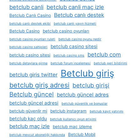
betclub canli
betclub canli maç izle
Betclub canlı destek
Betclub Canlı Casino
betclub canlı destek ekibi
betclub canlı yayın hizmeti
Betclub Casino
betclub casino oyunları
betclub casino oyunları ruleti
betclub casino oyunu nedir
betclub casino sitesi
betclub casino sahipleri
betclub com
betclub casino sitesi
betclub casino sms
betclub detaylara girme
betclub forum i̇ncelemesi
betclub geri bildirimi
Betclub giriş
betclub giris twitter
betclub giriş adresi
betclub girişi
Betclub güncel
betclub güncel adres
betclub güncel adresi
betclub güvenlik ve bonuslar
betclub güvenlir mi
betclub instagram
betclub kayıt yatırımı
betclub kaç oldu
betclub kullanıcı oyun erişimi
betclub maç izle
betclub maç izleme
Betclub Mobil
betclub mevcut aboneliği hakkında