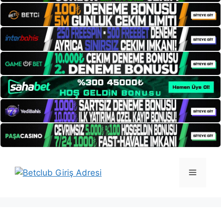
İçeriğe
atla
Menü