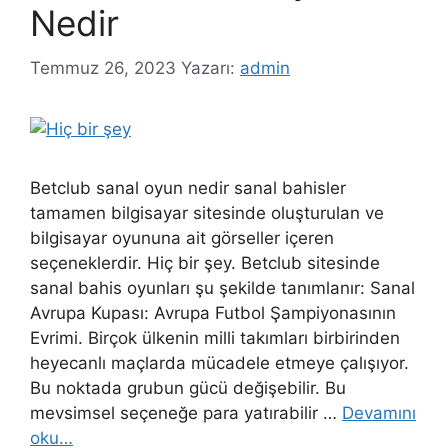
Nedir
Temmuz 26, 2023
Yazarı:
admin
Betclub sanal oyun nedir sanal bahisler
tamamen bilgisayar sitesinde oluşturulan ve
bilgisayar oyununa ait görseller içeren
seçeneklerdir. Hiç bir şey. Betclub sitesinde
sanal bahis oyunları şu şekilde tanımlanır: Sanal
Avrupa Kupası: Avrupa Futbol Şampiyonasının
Evrimi. Birçok ülkenin milli takımları birbirinden
heyecanlı maçlarda mücadele etmeye çalışıyor.
Bu noktada grubun gücü değişebilir. Bu
mevsimsel seçeneğe para yatırabilir …
Devamını
oku…