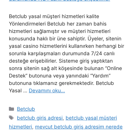
Betclub yasal müşteri hizmetleri kalite
Yönlendirmeleri Betclub her zaman bahis
hizmetleri sağlamıştır ve müşteri hizmetleri
konusunda haklı bir üne sahiptir. Üyeler, sitenin
yasal casino hizmetlerini kullanırken herhangi bir
sorunla karşılaşmaları durumunda 7/24 canlı
desteğe erişebilirler. Sisteme giriş yaptıktan
sonra sitenin sağ alt köşesinde bulunan “Online
Destek” butonuna veya yanındaki “Yardım”
butonuna tıklamanız gerekmektedir. Betclub
Yasal …
Devamını oku…
Kategoriler
Betclub
Etiketler
betclub giriş adresi
,
betclub yasal müşteri
hizmetleri
,
mevcut betclub giriş adresim nerede