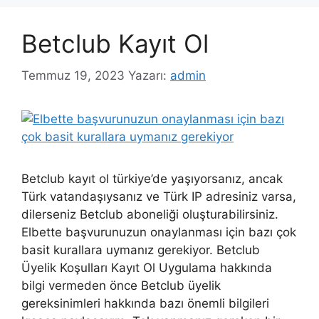
Betclub Kayıt Ol
Temmuz 19, 2023
Yazarı:
admin
Betclub kayıt ol türkiye’de yaşıyorsanız, ancak
Türk vatandaşıysanız ve Türk IP adresiniz varsa,
dilerseniz Betclub aboneliği oluşturabilirsiniz.
Elbette başvurunuzun onaylanması için bazı çok
basit kurallara uymanız gerekiyor. Betclub
Üyelik Koşulları Kayıt Ol Uygulama hakkında
bilgi vermeden önce Betclub üyelik
gereksinimleri hakkında bazı önemli bilgileri