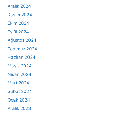
Aralık 2024
Kasım 2024
Ekim 2024
Eylül 2024
Ağustos 2024
Temmuz 2024
Haziran 2024
Mayıs 2024
Nisan 2024
Mart 2024
Şubat 2024
Ocak 2024
Aralık 2023