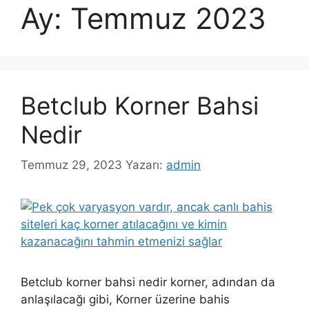
Ay:
Temmuz 2023
Betclub Korner Bahsi
Nedir
Temmuz 29, 2023
Yazarı:
admin
Betclub korner bahsi nedir korner, adından da
anlaşılacağı gibi, Korner üzerine bahis