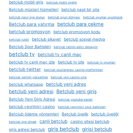
betclub mobil giriş
betclub mobil üyelik
Betclub müşteri hizmetleri
betclub nasil bir site
betclub nasıl üye olunur
betclub oyun dünyası
betclub oyunlar uyumluluk
betclub para çekme
Betclub para yatırma
betclub promosyon
betclub promosyon kodu
betclub sikayet
betclub sosyal medya
betclub ruleti
Betclub Spor Bahisleri
betclub tatmin edici deneyim
betclub tv
betclub tv canli maç
betclub tv canli maç izle
betclub tv izle
betclub tv oyunları
betclub twitter
betclub uluslararası casino platformları
betclub verimli yükseltme
betclub vpn casino sms
betclub yeni adres
betclub whatsapp
betclub yeni adresi
Betclub yeni giriş
Betclub Yeni Giriş Adresi
betclub youtube kanalı
betclub çevrimiçi casino
betclub çevrimiçi spor bahisleri
Betclub ödeme yöntemleri
Betclub üyelik
betclub üyeliği
canli betclub
casino sitesi betclub
betclub üye olmak
giris betclub
girisi betclub
giris adresi betclub