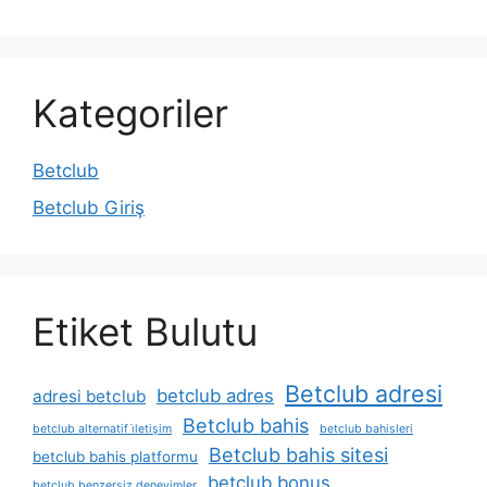
Kategoriler
Betclub
Betclub Giriş
Etiket Bulutu
Betclub adresi
betclub adres
adresi betclub
Betclub bahis
betclub alternatif i̇letişim
betclub bahisleri
Betclub bahis sitesi
betclub bahis platformu
betclub bonus
betclub benzersiz deneyimler