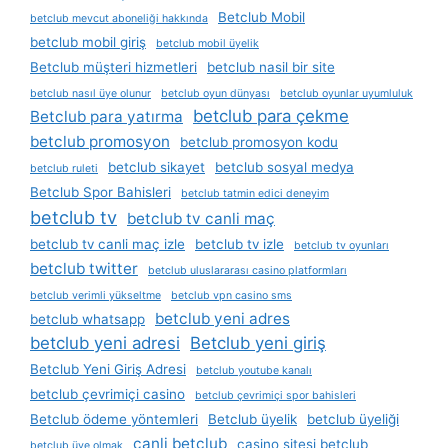
Betclub Mobil
betclub mevcut aboneliği hakkında
betclub mobil giriş
betclub mobil üyelik
Betclub müşteri hizmetleri
betclub nasil bir site
betclub nasıl üye olunur
betclub oyun dünyası
betclub oyunlar uyumluluk
betclub para çekme
Betclub para yatırma
betclub promosyon
betclub promosyon kodu
betclub sikayet
betclub sosyal medya
betclub ruleti
Betclub Spor Bahisleri
betclub tatmin edici deneyim
betclub tv
betclub tv canli maç
betclub tv canli maç izle
betclub tv izle
betclub tv oyunları
betclub twitter
betclub uluslararası casino platformları
betclub verimli yükseltme
betclub vpn casino sms
betclub yeni adres
betclub whatsapp
betclub yeni adresi
Betclub yeni giriş
Betclub Yeni Giriş Adresi
betclub youtube kanalı
betclub çevrimiçi casino
betclub çevrimiçi spor bahisleri
Betclub ödeme yöntemleri
Betclub üyelik
betclub üyeliği
canli betclub
casino sitesi betclub
betclub üye olmak