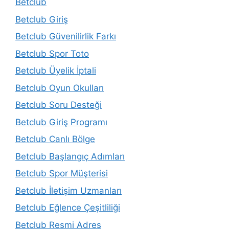
Betclub
Betclub Giriş
Betclub Güvenilirlik Farkı
Betclub Spor Toto
Betclub Üyelik İptali
Betclub Oyun Okulları
Betclub Soru Desteği
Betclub Giriş Programı
Betclub Canlı Bölge
Betclub Başlangıç Adımları
Betclub Spor Müşterisi
Betclub İletişim Uzmanları
Betclub Eğlence Çeşitliliği
Betclub Resmi Adres