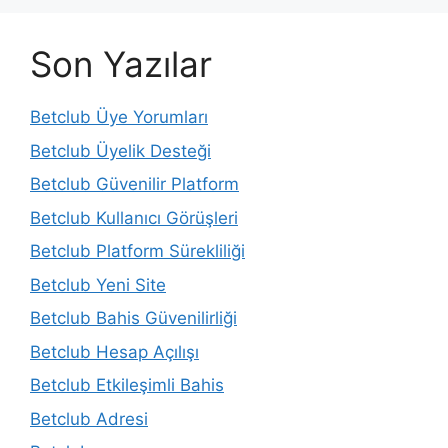
Son Yazılar
Betclub Üye Yorumları
Betclub Üyelik Desteği
Betclub Güvenilir Platform
Betclub Kullanıcı Görüşleri
Betclub Platform Sürekliliği
Betclub Yeni Site
Betclub Bahis Güvenilirliği
Betclub Hesap Açılışı
Betclub Etkileşimli Bahis
Betclub Adresi