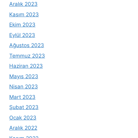
Aralık 2023
Kasım 2023
Ekim 2023
Eylül 2023
Ağustos 2023
Temmuz 2023
Haziran 2023
Mayıs 2023
Nisan 2023
Mart 2023
Şubat 2023
Ocak 2023
Aralık 2022