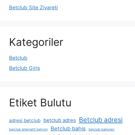
Betclub Site Ziyareti
Kategoriler
Betclub
Betclub Giriş
Etiket Bulutu
Betclub adresi
betclub adres
adresi betclub
Betclub bahis
betclub alternatif i̇letişim
betclub bahisleri