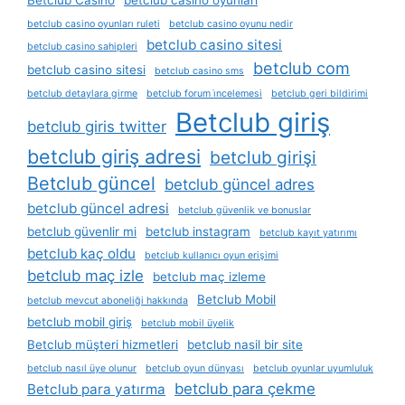
betclub casino oyunları ruleti
betclub casino oyunu nedir
betclub casino sitesi
betclub casino sahipleri
betclub com
betclub casino sitesi
betclub casino sms
betclub detaylara girme
betclub forum i̇ncelemesi
betclub geri bildirimi
Betclub giriş
betclub giris twitter
betclub giriş adresi
betclub girişi
Betclub güncel
betclub güncel adres
betclub güncel adresi
betclub güvenlik ve bonuslar
betclub güvenlir mi
betclub instagram
betclub kayıt yatırımı
betclub kaç oldu
betclub kullanıcı oyun erişimi
betclub maç izle
betclub maç izleme
Betclub Mobil
betclub mevcut aboneliği hakkında
betclub mobil giriş
betclub mobil üyelik
Betclub müşteri hizmetleri
betclub nasil bir site
betclub nasıl üye olunur
betclub oyun dünyası
betclub oyunlar uyumluluk
betclub para çekme
Betclub para yatırma