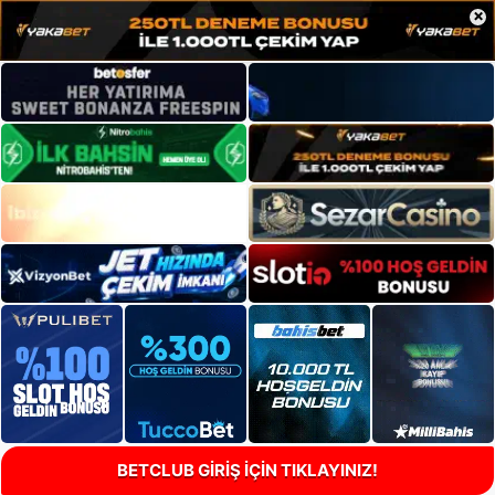
×
BETCLUB GİRİŞ İÇİN TIKLAYINIZ!