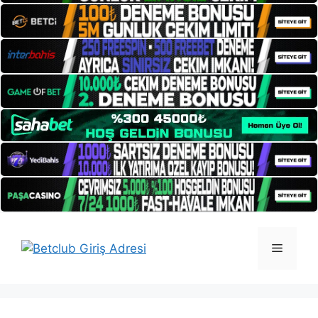
İçeriğe
atla
Menü