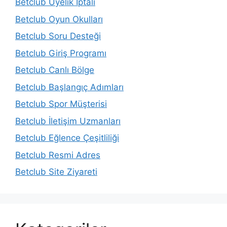
Betclub Üyelik İptali
Betclub Oyun Okulları
Betclub Soru Desteği
Betclub Giriş Programı
Betclub Canlı Bölge
Betclub Başlangıç Adımları
Betclub Spor Müşterisi
Betclub İletişim Uzmanları
Betclub Eğlence Çeşitliliği
Betclub Resmi Adres
Betclub Site Ziyareti