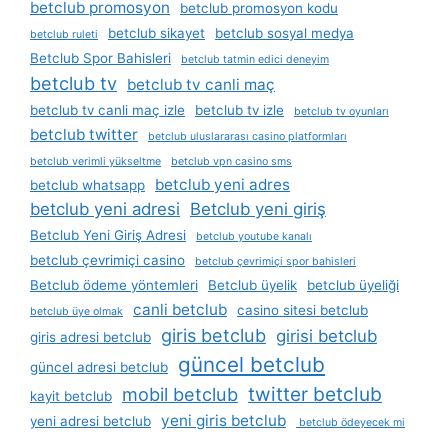
betclub promosyon
betclub promosyon kodu
betclub sikayet
betclub sosyal medya
betclub ruleti
Betclub Spor Bahisleri
betclub tatmin edici deneyim
betclub tv
betclub tv canli maç
betclub tv canli maç izle
betclub tv izle
betclub tv oyunları
betclub twitter
betclub uluslararası casino platformları
betclub verimli yükseltme
betclub vpn casino sms
betclub yeni adres
betclub whatsapp
betclub yeni adresi
Betclub yeni giriş
Betclub Yeni Giriş Adresi
betclub youtube kanalı
betclub çevrimiçi casino
betclub çevrimiçi spor bahisleri
Betclub ödeme yöntemleri
Betclub üyelik
betclub üyeliği
canli betclub
casino sitesi betclub
betclub üye olmak
giris betclub
girisi betclub
giris adresi betclub
güncel betclub
güncel adresi betclub
twitter betclub
mobil betclub
kayit betclub
yeni giris betclub
yeni adresi betclub
betclub ödeyecek mi