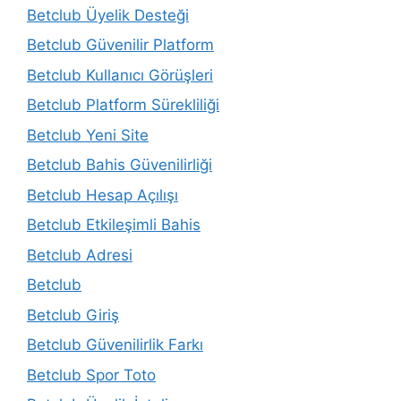
Betclub Üyelik Desteği
Betclub Güvenilir Platform
Betclub Kullanıcı Görüşleri
Betclub Platform Sürekliliği
Betclub Yeni Site
Betclub Bahis Güvenilirliği
Betclub Hesap Açılışı
Betclub Etkileşimli Bahis
Betclub Adresi
Betclub
Betclub Giriş
Betclub Güvenilirlik Farkı
Betclub Spor Toto