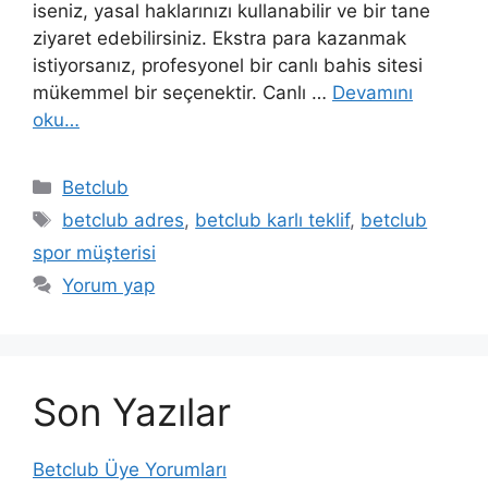
iseniz, yasal haklarınızı kullanabilir ve bir tane
ziyaret edebilirsiniz. Ekstra para kazanmak
istiyorsanız, profesyonel bir canlı bahis sitesi
mükemmel bir seçenektir. Canlı …
Devamını
oku…
Kategoriler
Betclub
Etiketler
betclub adres
,
betclub karlı teklif
,
betclub
spor müşterisi
Yorum yap
Son Yazılar
Betclub Üye Yorumları