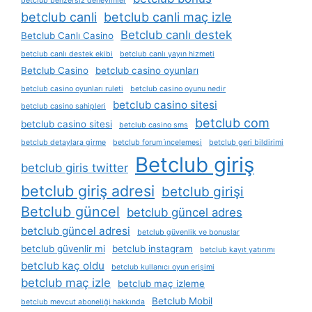
betclub benzersiz deneyimler
betclub canli
betclub canli maç izle
Betclub canlı destek
Betclub Canlı Casino
betclub canlı destek ekibi
betclub canlı yayın hizmeti
Betclub Casino
betclub casino oyunları
betclub casino oyunları ruleti
betclub casino oyunu nedir
betclub casino sitesi
betclub casino sahipleri
betclub com
betclub casino sitesi
betclub casino sms
betclub detaylara girme
betclub forum i̇ncelemesi
betclub geri bildirimi
Betclub giriş
betclub giris twitter
betclub giriş adresi
betclub girişi
Betclub güncel
betclub güncel adres
betclub güncel adresi
betclub güvenlik ve bonuslar
betclub güvenlir mi
betclub instagram
betclub kayıt yatırımı
betclub kaç oldu
betclub kullanıcı oyun erişimi
betclub maç izle
betclub maç izleme
Betclub Mobil
betclub mevcut aboneliği hakkında