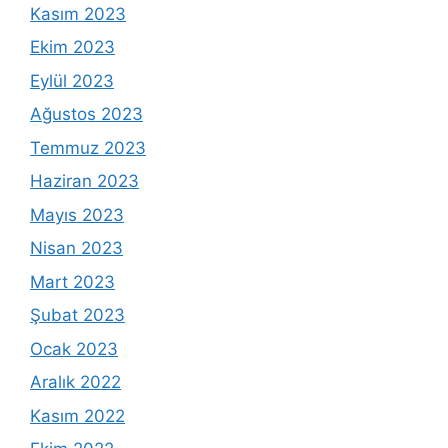
Kasım 2023
Ekim 2023
Eylül 2023
Ağustos 2023
Temmuz 2023
Haziran 2023
Mayıs 2023
Nisan 2023
Mart 2023
Şubat 2023
Ocak 2023
Aralık 2022
Kasım 2022