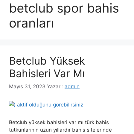
betclub spor bahis
oranları
Betclub Yüksek
Bahisleri Var Mı
Mayıs 31, 2023
Yazarı:
admin
Betclub yüksek bahisleri var mı türk bahis
tutkunlarının uzun yıllardır bahis sitelerinde