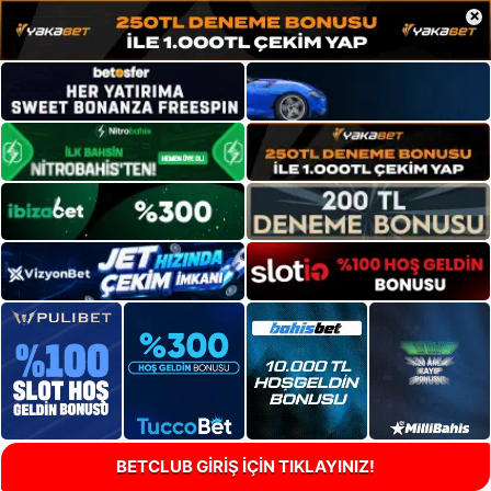
×
BETCLUB GİRİŞ İÇİN TIKLAYINIZ!