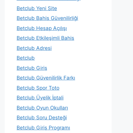
Betclub Yeni Site
Betclub Bahis Güvenilirliği
Betclub Hesap Açılışı
Betclub Etkileşimli Bahis
Betclub Adresi
Betclub
Betclub Giriş
Betclub Güvenilirlik Farkı
Betclub Spor Toto
Betclub Üyelik İptali
Betclub Oyun Okulları
Betclub Soru Desteği
Betclub Giriş Programı