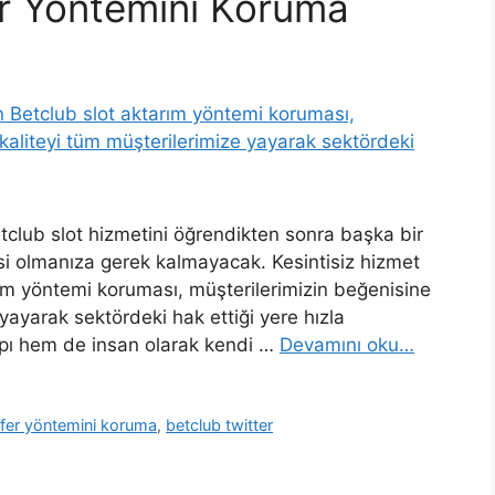
er Yöntemini Koruma
tclub slot hizmetini öğrendikten sonra başka bir
isi olmanıza gerek kalmayacak. Kesintisiz hizmet
ım yöntemi koruması, müşterilerimizin beğenisine
yayarak sektördeki hak ettiği yere hızla
apı hem de insan olarak kendi …
Devamını oku…
sfer yöntemini koruma
,
betclub twitter