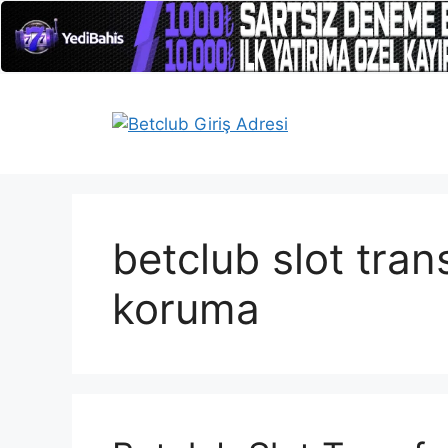
İçeriğe
atla
betclub slot tran
koruma