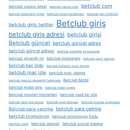
betclub com
betclub casino sitesi
betclub casino sms
betclub detaylara girme
betclub forum i̇ncelemesi
betclub geri bildirimi
Betclub giriş
betclub giris twitter
betclub giriş adresi
betclub girişi
Betclub güncel
betclub güncel adres
betclub güncel adresi
betclub güvenlik ve bonuslar
betclub güvenlir mi
betclub instagram
betclub kayıt yatırımı
betclub kaç oldu
betclub kullanıcı oyun erişimi
betclub maç izle
betclub maç izleme
Betclub Mobil
betclub mevcut aboneliği hakkında
betclub mobil giriş
betclub mobil üyelik
Betclub müşteri hizmetleri
betclub nasil bir site
betclub nasıl üye olunur
betclub oyun dünyası
betclub oyunlar uyumluluk
betclub para çekme
Betclub para yatırma
betclub promosyon
betclub promosyon kodu
betclub sikayet
betclub sosyal medya
betclub ruleti