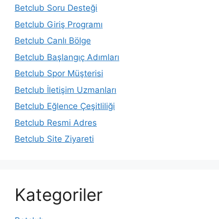
Betclub Soru Desteği
Betclub Giriş Programı
Betclub Canlı Bölge
Betclub Başlangıç Adımları
Betclub Spor Müşterisi
Betclub İletişim Uzmanları
Betclub Eğlence Çeşitliliği
Betclub Resmi Adres
Betclub Site Ziyareti
Kategoriler