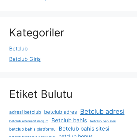
Kategoriler
Betclub
Betclub Giriş
Etiket Bulutu
Betclub adresi
betclub adres
adresi betclub
Betclub bahis
betclub alternatif i̇letişim
betclub bahisleri
Betclub bahis sitesi
betclub bahis platformu
betclub bonus