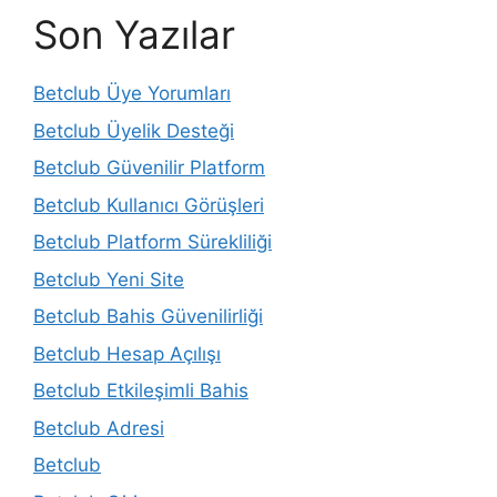
Son Yazılar
Betclub Üye Yorumları
Betclub Üyelik Desteği
Betclub Güvenilir Platform
Betclub Kullanıcı Görüşleri
Betclub Platform Sürekliliği
Betclub Yeni Site
Betclub Bahis Güvenilirliği
Betclub Hesap Açılışı
Betclub Etkileşimli Bahis
Betclub Adresi
Betclub