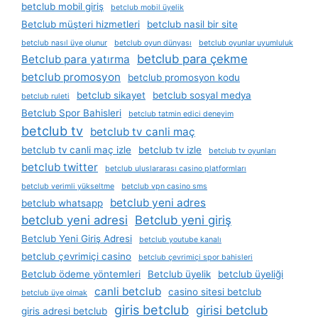
betclub mobil giriş
betclub mobil üyelik
Betclub müşteri hizmetleri
betclub nasil bir site
betclub nasıl üye olunur
betclub oyun dünyası
betclub oyunlar uyumluluk
betclub para çekme
Betclub para yatırma
betclub promosyon
betclub promosyon kodu
betclub sikayet
betclub sosyal medya
betclub ruleti
Betclub Spor Bahisleri
betclub tatmin edici deneyim
betclub tv
betclub tv canli maç
betclub tv canli maç izle
betclub tv izle
betclub tv oyunları
betclub twitter
betclub uluslararası casino platformları
betclub verimli yükseltme
betclub vpn casino sms
betclub yeni adres
betclub whatsapp
betclub yeni adresi
Betclub yeni giriş
Betclub Yeni Giriş Adresi
betclub youtube kanalı
betclub çevrimiçi casino
betclub çevrimiçi spor bahisleri
Betclub ödeme yöntemleri
Betclub üyelik
betclub üyeliği
canli betclub
casino sitesi betclub
betclub üye olmak
giris betclub
girisi betclub
giris adresi betclub