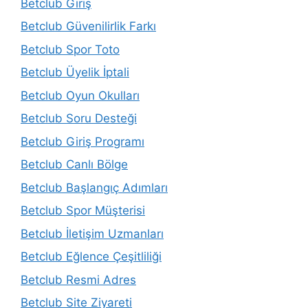
Betclub Giriş
Betclub Güvenilirlik Farkı
Betclub Spor Toto
Betclub Üyelik İptali
Betclub Oyun Okulları
Betclub Soru Desteği
Betclub Giriş Programı
Betclub Canlı Bölge
Betclub Başlangıç Adımları
Betclub Spor Müşterisi
Betclub İletişim Uzmanları
Betclub Eğlence Çeşitliliği
Betclub Resmi Adres
Betclub Site Ziyareti