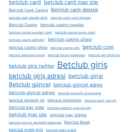
betclub canli
betclub canli maç izle
Betclub canlı destek
Betclub Canlı Casino
betclub canlı destek ekibi
betclub canlı yayın hizmeti
Betclub Casino
betclub casino oyunları
betclub casino oyunları ruleti
betclub casino oyunu nedir
betclub casino sitesi
betclub casino sahipleri
betclub com
betclub casino sitesi
betclub casino sms
betclub detaylara girme
betclub forum i̇ncelemesi
betclub geri bildirimi
Betclub giriş
betclub giris twitter
betclub giriş adresi
betclub girişi
Betclub güncel
betclub güncel adres
betclub güncel adresi
betclub güvenlik ve bonuslar
betclub güvenlir mi
betclub instagram
betclub kayıt yatırımı
betclub kaç oldu
betclub kullanıcı oyun erişimi
betclub maç izle
betclub maç izleme
Betclub Mobil
betclub mevcut aboneliği hakkında
betclub mobil giriş
betclub mobil üyelik