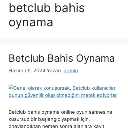
betclub bahis
oynama
Betclub Bahis Oynama
Haziran 5, 2024
Yazarı:
admin
Betclub bahis oynama online oyun sahnesine
kusursuz bir başlangıç ​​yapmak için,
onaylandıktan hemen sonra alanlara kayıt