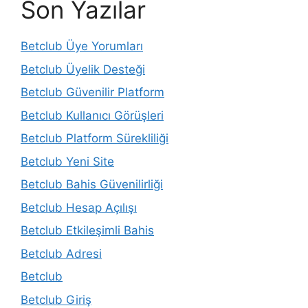
Son Yazılar
Betclub Üye Yorumları
Betclub Üyelik Desteği
Betclub Güvenilir Platform
Betclub Kullanıcı Görüşleri
Betclub Platform Sürekliliği
Betclub Yeni Site
Betclub Bahis Güvenilirliği
Betclub Hesap Açılışı
Betclub Etkileşimli Bahis
Betclub Adresi
Betclub
Betclub Giriş