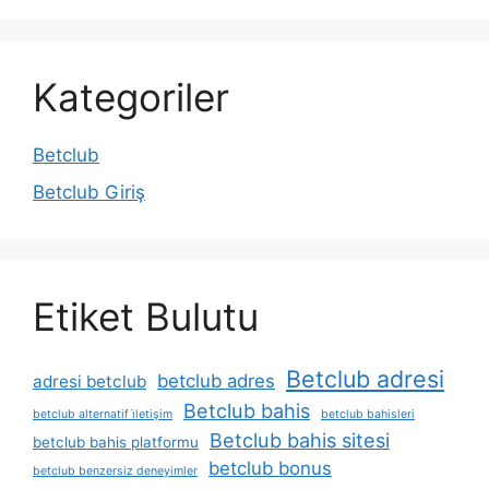
Kategoriler
Betclub
Betclub Giriş
Etiket Bulutu
Betclub adresi
betclub adres
adresi betclub
Betclub bahis
betclub alternatif i̇letişim
betclub bahisleri
Betclub bahis sitesi
betclub bahis platformu
betclub bonus
betclub benzersiz deneyimler