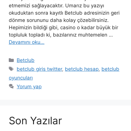
etmemizi sağlayacaktır. Umarız bu yazıyı
okuduktan sonra kayıtlı Betclub adresinizin geri
dönme sorununu daha kolay çözebilirsiniz.
Hepimizin bildiği gibi, casino o kadar büyük bir
topluluk topladı ki, bazılarınız muhtemelen …
Devamını oku…
Kategoriler
Betclub
Etiketler
betclub giris twitter
,
betclub hesap
,
betclub
oyuncuları
Yorum yap
Son Yazılar