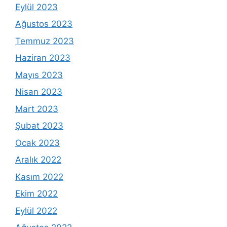
Eylül 2023
Ağustos 2023
Temmuz 2023
Haziran 2023
Mayıs 2023
Nisan 2023
Mart 2023
Şubat 2023
Ocak 2023
Aralık 2022
Kasım 2022
Ekim 2022
Eylül 2022