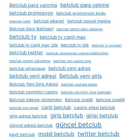
betclub para çekme
Betclub para yatırma
betclub promosyon
betclub promosyon kodu
betclub sikayet
betclub sosyal medya
betclub ruleti
Betclub Spor Bahisleri
betclub tatmin edici deneyim
betclub tv
betclub tv canli maç
betclub tv canli maç izle
betclub tv izle
betclub tv oyunları
betclub twitter
betclub uluslararası casino platformları
betclub verimli yükseltme
betclub vpn casino sms
betclub yeni adres
betclub whatsapp
betclub yeni adresi
Betclub yeni giriş
Betclub Yeni Giriş Adresi
betclub youtube kanalı
betclub çevrimiçi casino
betclub çevrimiçi spor bahisleri
Betclub ödeme yöntemleri
Betclub üyelik
betclub üyeliği
canli betclub
casino sitesi betclub
betclub üye olmak
giris betclub
girisi betclub
giris adresi betclub
güncel betclub
güncel adresi betclub
twitter betclub
mobil betclub
kayit betclub