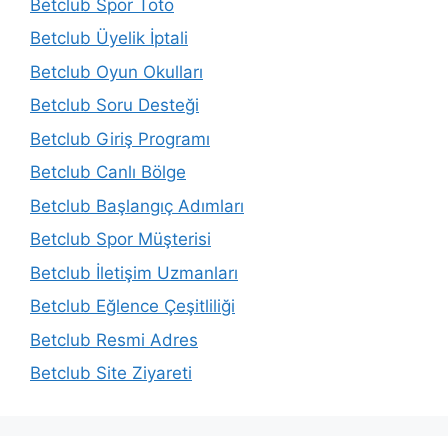
Betclub Spor Toto
Betclub Üyelik İptali
Betclub Oyun Okulları
Betclub Soru Desteği
Betclub Giriş Programı
Betclub Canlı Bölge
Betclub Başlangıç Adımları
Betclub Spor Müşterisi
Betclub İletişim Uzmanları
Betclub Eğlence Çeşitliliği
Betclub Resmi Adres
Betclub Site Ziyareti