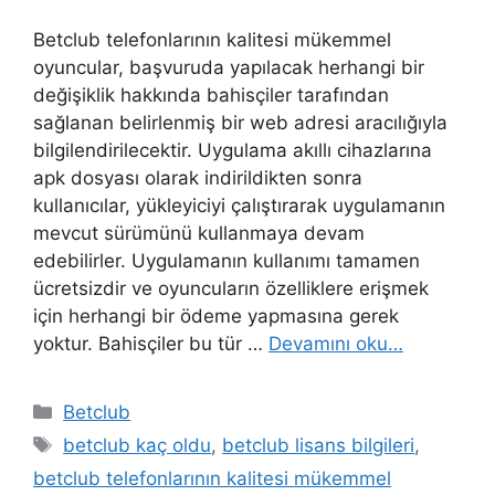
Betclub telefonlarının kalitesi mükemmel
oyuncular, başvuruda yapılacak herhangi bir
değişiklik hakkında bahisçiler tarafından
sağlanan belirlenmiş bir web adresi aracılığıyla
bilgilendirilecektir. Uygulama akıllı cihazlarına
apk dosyası olarak indirildikten sonra
kullanıcılar, yükleyiciyi çalıştırarak uygulamanın
mevcut sürümünü kullanmaya devam
edebilirler. Uygulamanın kullanımı tamamen
ücretsizdir ve oyuncuların özelliklere erişmek
için herhangi bir ödeme yapmasına gerek
yoktur. Bahisçiler bu tür …
Devamını oku…
Kategoriler
Betclub
Etiketler
betclub kaç oldu
,
betclub lisans bilgileri
,
betclub telefonlarının kalitesi mükemmel