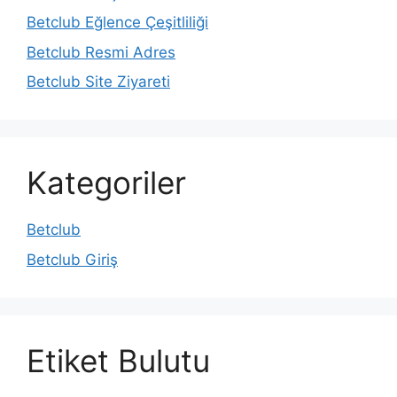
Betclub Eğlence Çeşitliliği
Betclub Resmi Adres
Betclub Site Ziyareti
Kategoriler
Betclub
Betclub Giriş
Etiket Bulutu