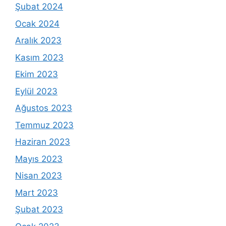
Şubat 2024
Ocak 2024
Aralık 2023
Kasım 2023
Ekim 2023
Eylül 2023
Ağustos 2023
Temmuz 2023
Haziran 2023
Mayıs 2023
Nisan 2023
Mart 2023
Şubat 2023