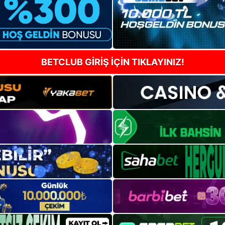
BETCLUB GİRİŞ İÇİN TIKLAYINIZ!