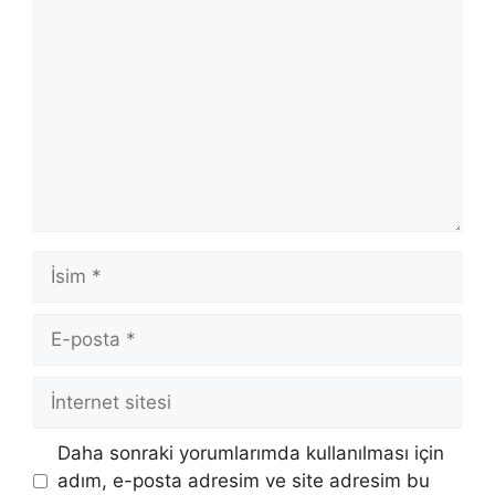
İsim
E-
posta
İnternet
sitesi
Daha sonraki yorumlarımda kullanılması için
adım, e-posta adresim ve site adresim bu