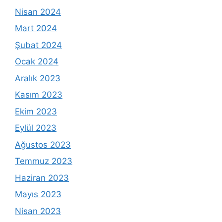
Nisan 2024
Mart 2024
Şubat 2024
Ocak 2024
Aralık 2023
Kasım 2023
Ekim 2023
Eylül 2023
Ağustos 2023
Temmuz 2023
Haziran 2023
Mayıs 2023
Nisan 2023