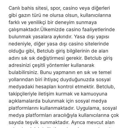
Canlı bahis sitesi, spor, casino veya diğerleri
gibi gazın türü ne olursa olsun, kullanıcılarına
farklı ve yenilikçi bir deneyim sunmaya
çalışmaktadır.Ülkemizde casino faaliyetlerinde
bulunmak yasalara aykırıdır. Yasa dışı yapısı
nedeniyle, diğer yasa dışı casino sitelerinde
olduğu gibi, Betclub giriş bilgilerinin de alan
adını sık sık değiştirmesi gerekir. Betclub giriş
adresinizi çeşitli yöntemler kullanarak
bulabilirsiniz. Bunu yapmanın en sık ve temel
yollarından biri ihtiyaç duyduğunuzda sosyal
medyadaki hesapları kontrol etmektir. Betclub,
takipçileriyle iletişim kurmak ve kamuoyuna
açıklamalarda bulunmak için sosyal medya
platformlarını kullanmaktadır. Uygulama, sosyal
medya platformları aracılığıyla kullanıcılarına çok
sayıda teşvik sunmaktadır. Ayrıca mevcut alan