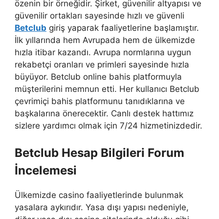
özenin bir örneğidir. Şirket, güvenilir altyapısı ve
güvenilir ortakları sayesinde hızlı ve güvenli
Betclub
giriş yaparak faaliyetlerine başlamıştır.
İlk yıllarında hem Avrupada hem de ülkemizde
hızla itibar kazandı. Avrupa normlarına uygun
rekabetçi oranları ve primleri sayesinde hızla
büyüyor. Betclub online bahis platformuyla
müşterilerini memnun etti. Her kullanıcı Betclub
çevrimiçi bahis platformunu tanıdıklarına ve
başkalarına önerecektir. Canlı destek hattımız
sizlere yardımcı olmak için 7/24 hizmetinizdedir.
Betclub Hesap Bilgileri Forum
İncelemesi
Ülkemizde casino faaliyetlerinde bulunmak
yasalara aykırıdır. Yasa dışı yapısı nedeniyle,