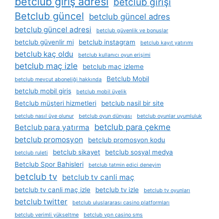
betclub giriş adresi
betclub girişi
Betclub güncel
betclub güncel adres
betclub güncel adresi
betclub güvenlik ve bonuslar
betclub güvenlir mi
betclub instagram
betclub kayıt yatırımı
betclub kaç oldu
betclub kullanıcı oyun erişimi
betclub maç izle
betclub maç izleme
Betclub Mobil
betclub mevcut aboneliği hakkında
betclub mobil giriş
betclub mobil üyelik
Betclub müşteri hizmetleri
betclub nasil bir site
betclub nasıl üye olunur
betclub oyun dünyası
betclub oyunlar uyumluluk
betclub para çekme
Betclub para yatırma
betclub promosyon
betclub promosyon kodu
betclub sikayet
betclub sosyal medya
betclub ruleti
Betclub Spor Bahisleri
betclub tatmin edici deneyim
betclub tv
betclub tv canli maç
betclub tv canli maç izle
betclub tv izle
betclub tv oyunları
betclub twitter
betclub uluslararası casino platformları
betclub verimli yükseltme
betclub vpn casino sms