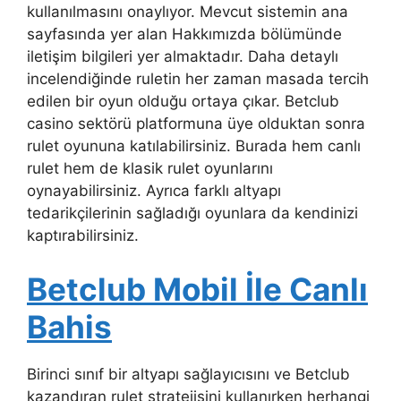
kullanılmasını onaylıyor. Mevcut sistemin ana
sayfasında yer alan Hakkımızda bölümünde
iletişim bilgileri yer almaktadır. Daha detaylı
incelendiğinde ruletin her zaman masada tercih
edilen bir oyun olduğu ortaya çıkar. Betclub
casino sektörü platformuna üye olduktan sonra
rulet oyununa katılabilirsiniz. Burada hem canlı
rulet hem de klasik rulet oyunlarını
oynayabilirsiniz. Ayrıca farklı altyapı
tedarikçilerinin sağladığı oyunlara da kendinizi
kaptırabilirsiniz.
Betclub Mobil İle Canlı
Bahis
Birinci sınıf bir altyapı sağlayıcısını ve Betclub
kazandıran rulet stratejisini kullanırken herhangi