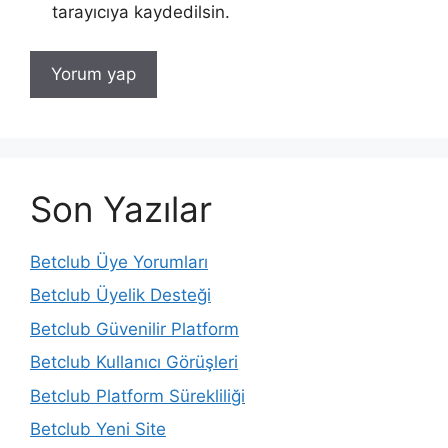
tarayıcıya kaydedilsin.
Son Yazılar
Betclub Üye Yorumları
Betclub Üyelik Desteği
Betclub Güvenilir Platform
Betclub Kullanıcı Görüşleri
Betclub Platform Sürekliliği
Betclub Yeni Site