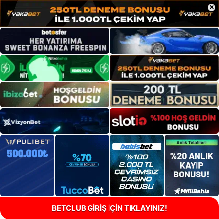
×
BETCLUB GİRİŞ İÇİN TIKLAYINIZ!