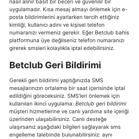
nasıl alınır basit bir beceri ve güvenilir bir
uygulamadır. Kısa mesaj almayı önlemek için e-
posta bildirimlerini ayarlarken tercih ettiğiniz
kimliği, kullanıcı adını ve kişisel telefon
numaranızı vermeniz gerekir. Eğer Betclub bahis
platformuna üye değilseniz telefon numaranızı
girerek smsleri kolaylıkla iptal edebilirsiniz.
Betclub Geri Bildirimi
Gerekli geri bildirimi yaptığınızda SMS
mesajlarınızın ortalama bir saat içerisinde iptal
edildiğini göreceksiniz. SMS’leri önlemek için
kullanılan ikinci uygulama:
Betclub geri bildirimi
müşteri hizmetlerine ve canlı yardıma site içeriği
üzerinden ulaşabilirsiniz. Canlı desteğe
ulaşırsanız aşağıdaki bilgileri sağlayarak sms
engelleme talebinde bulunabilirsiniz: aynı