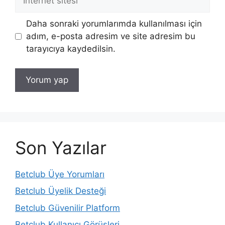
sitesi
Daha sonraki yorumlarımda kullanılması için
adım, e-posta adresim ve site adresim bu
tarayıcıya kaydedilsin.
Son Yazılar
Betclub Üye Yorumları
Betclub Üyelik Desteği
Betclub Güvenilir Platform
Betclub Kullanıcı Görüşleri