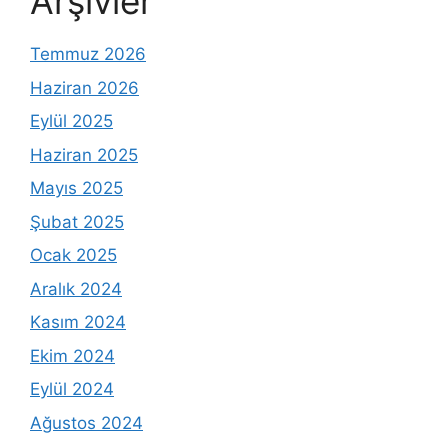
Arşivler
Temmuz 2026
Haziran 2026
Eylül 2025
Haziran 2025
Mayıs 2025
Şubat 2025
Ocak 2025
Aralık 2024
Kasım 2024
Ekim 2024
Eylül 2024
Ağustos 2024