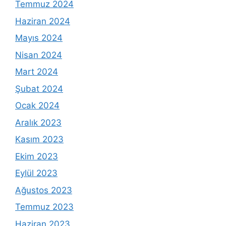
Temmuz 2024
Haziran 2024
Mayıs 2024
Nisan 2024
Mart 2024
Şubat 2024
Ocak 2024
Aralık 2023
Kasım 2023
Ekim 2023
Eylül 2023
Ağustos 2023
Temmuz 2023
Haziran 2023