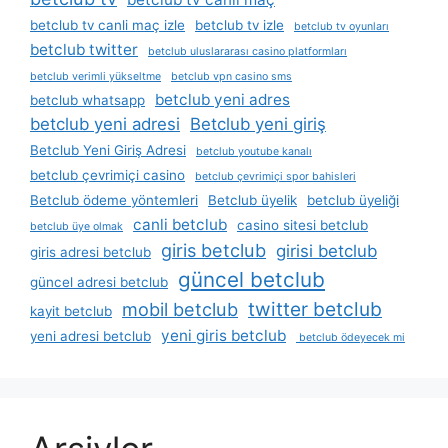
betclub tv canli maç izle
betclub tv izle
betclub tv oyunları
betclub twitter
betclub uluslararası casino platformları
betclub verimli yükseltme
betclub vpn casino sms
betclub yeni adres
betclub whatsapp
betclub yeni adresi
Betclub yeni giriş
Betclub Yeni Giriş Adresi
betclub youtube kanalı
betclub çevrimiçi casino
betclub çevrimiçi spor bahisleri
Betclub ödeme yöntemleri
Betclub üyelik
betclub üyeliği
canli betclub
casino sitesi betclub
betclub üye olmak
giris betclub
girisi betclub
giris adresi betclub
güncel betclub
güncel adresi betclub
twitter betclub
mobil betclub
kayit betclub
yeni giris betclub
yeni adresi betclub
betclub ödeyecek mi