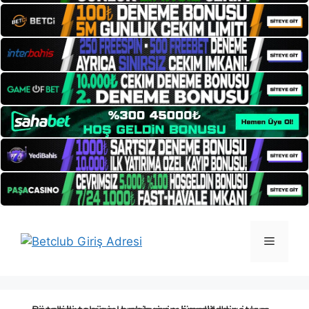
İçeriğe
atla
Menü