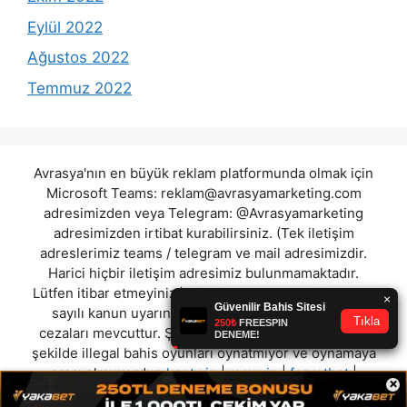
Eylül 2022
Ağustos 2022
Temmuz 2022
Avrasya'nın en büyük reklam platformunda olmak için
Microsoft Teams:
reklam@avrasyamarketing.com
adresimizden veya Telegram: @Avrasyamarketing
adresimizden irtibat kurabilirsiniz. (Tek iletişim
adreslerimiz teams / telegram ve mail adresimizdir.
Harici hiçbir iletişim adresimiz bulunmamaktadır.
Lütfen itibar etmeyiniz.) Türkiye yasalarına göre 7258
sayılı kanun uyarınca yasa dışı bahis oynamanın
cezaları mevcuttur. Şu an bulunduğunuz site hiç bir
şekilde illegal bahis oyunları oynatmıyor ve oynamaya
aracı olmuyordur.
kentwin
|
maxwin
|
forvetbet
|
×
nisanbet
|
betgray
|
bettotox
|
interwetten
|
rodosbet