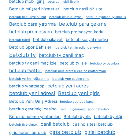
betclub mobil giriş
betclub mobil üyelik
Betclub müşteri hizmetleri
betclub nasil bir site
betclub nasıl üye olunur
betclub oyun dünyası
betclub oyunlar uyumluluk
betclub para çekme
Betclub para yatırma
betclub promosyon
betclub promosyon kodu
betclub sikayet
betclub sosyal medya
betclub ruleti
Betclub Spor Bahisleri
betclub tatmin edici deneyim
betclub tv
betclub tv canli maç
betclub tv canli maç izle
betclub tv izle
betclub tv oyunları
betclub twitter
betclub uluslararası casino platformları
betclub verimli yükseltme
betclub vpn casino sms
betclub yeni adres
betclub whatsapp
betclub yeni adresi
Betclub yeni giriş
Betclub Yeni Giriş Adresi
betclub youtube kanalı
betclub çevrimiçi casino
betclub çevrimiçi spor bahisleri
Betclub ödeme yöntemleri
Betclub üyelik
betclub üyeliği
canli betclub
casino sitesi betclub
betclub üye olmak
giris betclub
girisi betclub
giris adresi betclub