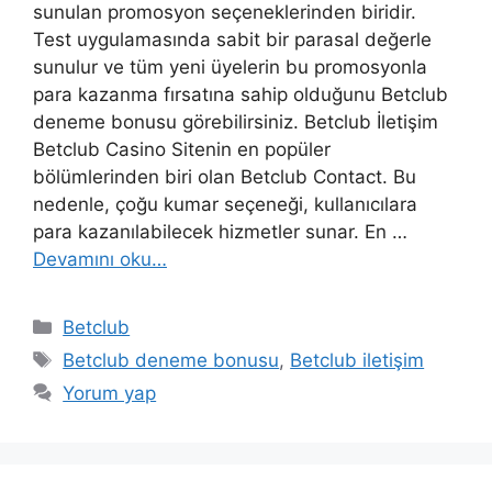
sunulan promosyon seçeneklerinden biridir.
Test uygulamasında sabit bir parasal değerle
sunulur ve tüm yeni üyelerin bu promosyonla
para kazanma fırsatına sahip olduğunu Betclub
deneme bonusu görebilirsiniz. Betclub İletişim
Betclub Casino Sitenin en popüler
bölümlerinden biri olan Betclub Contact. Bu
nedenle, çoğu kumar seçeneği, kullanıcılara
para kazanılabilecek hizmetler sunar. En …
Devamını oku…
Kategoriler
Betclub
Etiketler
Betclub deneme bonusu
,
Betclub iletişim
Yorum yap