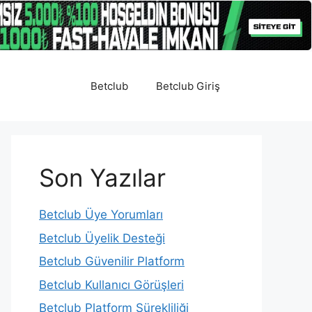
Betclub
Betclub Giriş
Son Yazılar
Betclub Üye Yorumları
Betclub Üyelik Desteği
Betclub Güvenilir Platform
Betclub Kullanıcı Görüşleri
Betclub Platform Sürekliliği