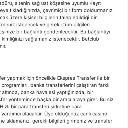
edürü, sitenin sağ üst köşesine uyumlu Kayıt
eye tıkladığınızda, çevrimiçi bir form doldurmanız
mak üzere kişisel bilgilerin talep edildiği bir
irmeniz istenecek ve gerekli tüm bilgileri
inize bir bağlantı gönderilecektir. Bu bağlantıyı
kimliğinizi sağlamanız istenecektir. Betclub
ır.
er yapmak için öncelikle Ekspres Transfer ile bir
programları, banka transferlerini çalıştıran farklı
 altında, banka havalesi yaptığınızda, bir
nsfer yönteminde başka bir aracı araya girer. Bu sizi
zlı bir para transferi şirketine para
 yardımcı olacaktır. Üye olduğunuz canlı casino
ne tıklamanız, gerekli bilgileri girmeniz ve transfer