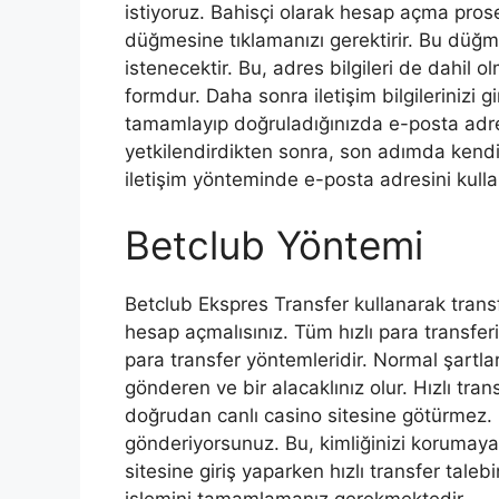
istiyoruz. Bahisçi olarak hesap açma pros
düğmesine tıklamanızı gerektirir. Bu düğm
istenecektir. Bu, adres bilgileri de dahil ol
formdur. Daha sonra iletişim bilgilerinizi g
tamamlayıp doğruladığınızda e-posta adres
yetkilendirdikten sonra, son adımda kendi 
iletişim yönteminde e-posta adresini kullan
Betclub Yöntemi
Betclub Ekspres Transfer kullanarak transf
hesap açmalısınız. Tüm hızlı para transferi 
para transfer yöntemleridir. Normal şartlar
gönderen ve bir alacaklınız olur. Hızlı tra
doğrudan canlı casino sitesine götürmez. Hı
gönderiyorsunuz. Bu, kimliğinizi korumaya
sitesine giriş yaparken hızlı transfer talebi