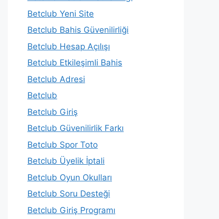
Betclub Yeni Site
Betclub Bahis Güvenilirliği
Betclub Hesap Açılışı
Betclub Etkileşimli Bahis
Betclub Adresi
Betclub
Betclub Giriş
Betclub Güvenilirlik Farkı
Betclub Spor Toto
Betclub Üyelik İptali
Betclub Oyun Okulları
Betclub Soru Desteği
Betclub Giriş Programı