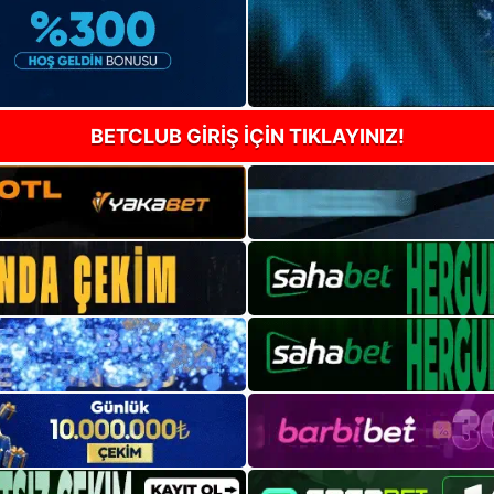
BETCLUB GİRİŞ İÇİN TIKLAYINIZ!