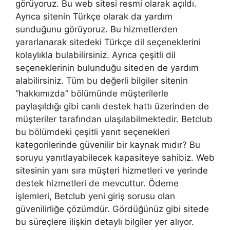
görüyoruz. Bu web sitesi resmi olarak açıldı.
Ayrıca sitenin Türkçe olarak da yardım
sunduğunu görüyoruz. Bu hizmetlerden
yararlanarak sitedeki Türkçe dil seçeneklerini
kolaylıkla bulabilirsiniz. Ayrıca çeşitli dil
seçeneklerinin bulunduğu siteden de yardım
alabilirsiniz. Tüm bu değerli bilgiler sitenin
“hakkımızda” bölümünde müşterilerle
paylaşıldığı gibi canlı destek hattı üzerinden de
müşteriler tarafından ulaşılabilmektedir. Betclub
bu bölümdeki çeşitli yanıt seçenekleri
kategorilerinde güvenilir bir kaynak mıdır? Bu
soruyu yanıtlayabilecek kapasiteye sahibiz. Web
sitesinin yanı sıra müşteri hizmetleri ve yerinde
destek hizmetleri de mevcuttur. Ödeme
işlemleri, Betclub yeni giriş sorusu olan
güvenilirliğe çözümdür. Gördüğünüz gibi sitede
bu süreçlere ilişkin detaylı bilgiler yer alıyor.