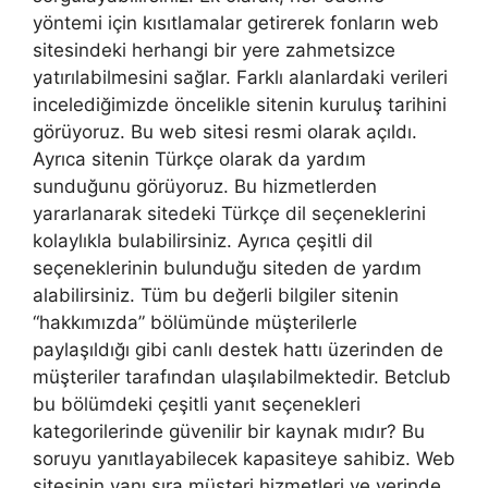
yöntemi için kısıtlamalar getirerek fonların web
sitesindeki herhangi bir yere zahmetsizce
yatırılabilmesini sağlar. Farklı alanlardaki verileri
incelediğimizde öncelikle sitenin kuruluş tarihini
görüyoruz. Bu web sitesi resmi olarak açıldı.
Ayrıca sitenin Türkçe olarak da yardım
sunduğunu görüyoruz. Bu hizmetlerden
yararlanarak sitedeki Türkçe dil seçeneklerini
kolaylıkla bulabilirsiniz. Ayrıca çeşitli dil
seçeneklerinin bulunduğu siteden de yardım
alabilirsiniz. Tüm bu değerli bilgiler sitenin
“hakkımızda” bölümünde müşterilerle
paylaşıldığı gibi canlı destek hattı üzerinden de
müşteriler tarafından ulaşılabilmektedir. Betclub
bu bölümdeki çeşitli yanıt seçenekleri
kategorilerinde güvenilir bir kaynak mıdır? Bu
soruyu yanıtlayabilecek kapasiteye sahibiz. Web
sitesinin yanı sıra müşteri hizmetleri ve yerinde