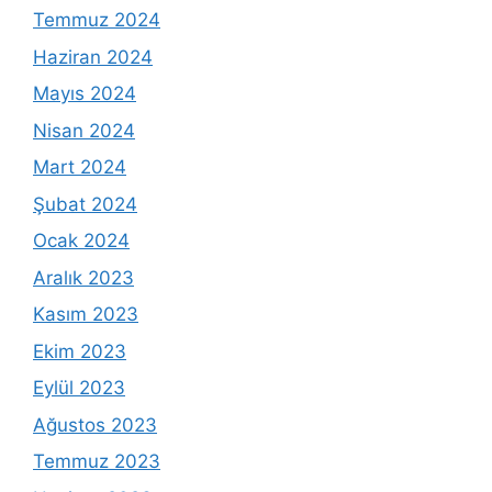
Temmuz 2024
Haziran 2024
Mayıs 2024
Nisan 2024
Mart 2024
Şubat 2024
Ocak 2024
Aralık 2023
Kasım 2023
Ekim 2023
Eylül 2023
Ağustos 2023
Temmuz 2023