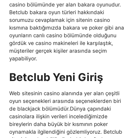
casino bölümünde yer alan bakara oyunudur.
Betclub bakara oyun türleri hakkındaki
sorumuzu cevaplamak için sitenin casino
kısmına baktığımızda bakara ve poker gibi ana
oyunların canlı casino bölümünde olduğunu
gördük ve casino makineleri ile karşılaştık,
müşteriler gerçek kişiler arasında seçim
yapabiliyor.
Betclub Yeni Giriş
Web sitesinin casino alanında yer alan çeşitli
oyun seçenekleri arasında seçeneklerden biri
de blackjack bölümüdür.Dünya çapındaki
casinolara ilişkin verileri incelediğimizde
bireylerin daha büyük bir kısmının poker
oynamakla ilgilendiğini gözlemliyoruz. Betclub