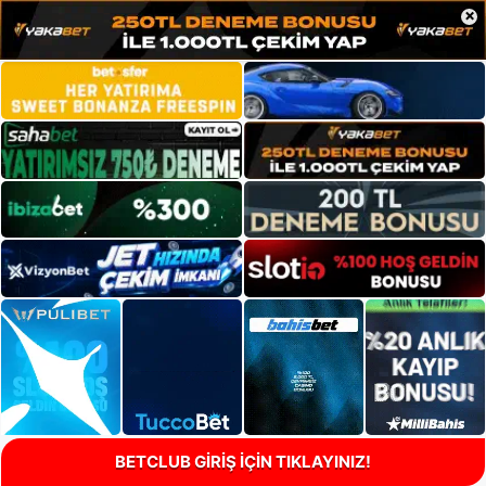
×
BETCLUB GİRİŞ İÇİN TIKLAYINIZ!