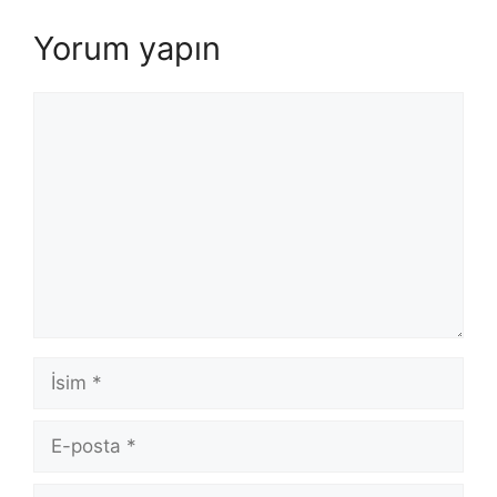
Yorum yapın
Yorum
İsim
E-
posta
İnternet