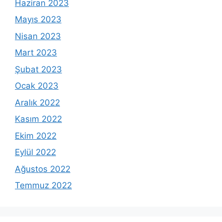
Haziran 2023
Mayıs 2023
Nisan 2023
Mart 2023
Şubat 2023
Ocak 2023
Aralık 2022
Kasım 2022
Ekim 2022
Eylül 2022
Ağustos 2022
Temmuz 2022