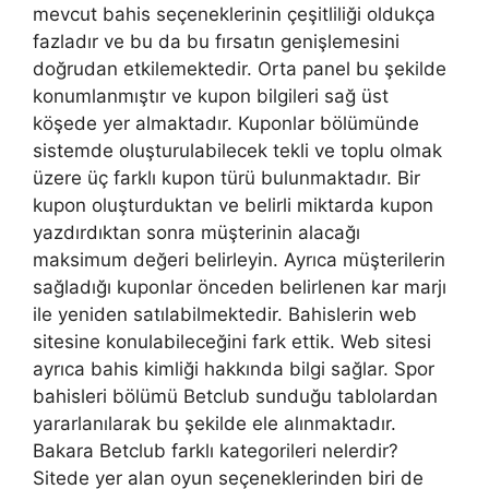
mevcut bahis seçeneklerinin çeşitliliği oldukça
fazladır ve bu da bu fırsatın genişlemesini
doğrudan etkilemektedir. Orta panel bu şekilde
konumlanmıştır ve kupon bilgileri sağ üst
köşede yer almaktadır. Kuponlar bölümünde
sistemde oluşturulabilecek tekli ve toplu olmak
üzere üç farklı kupon türü bulunmaktadır. Bir
kupon oluşturduktan ve belirli miktarda kupon
yazdırdıktan sonra müşterinin alacağı
maksimum değeri belirleyin. Ayrıca müşterilerin
sağladığı kuponlar önceden belirlenen kar marjı
ile yeniden satılabilmektedir. Bahislerin web
sitesine konulabileceğini fark ettik. Web sitesi
ayrıca bahis kimliği hakkında bilgi sağlar. Spor
bahisleri bölümü Betclub sunduğu tablolardan
yararlanılarak bu şekilde ele alınmaktadır.
Bakara Betclub farklı kategorileri nelerdir?
Sitede yer alan oyun seçeneklerinden biri de